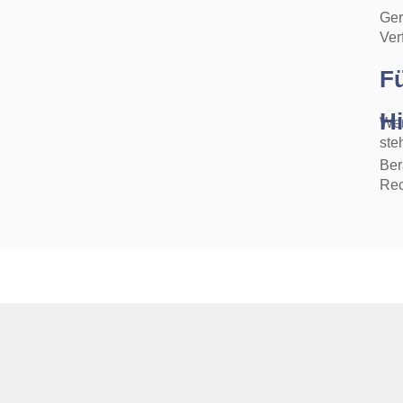
Ger
Ver
F
Hi
Wen
ste
Ber
Rec