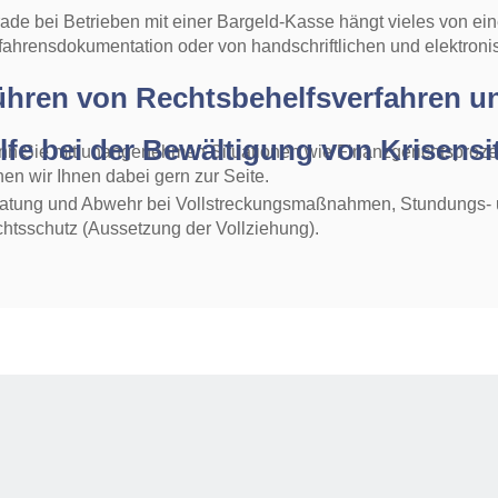
ade bei Betrieben mit einer Bargeld-Kasse hängt vieles von ein
fahrensdokumentation oder von handschriftlichen und elektro
ühren von Rechtsbehelfsverfahren u
lfe bei der Bewältigung von Krisens
n Sie mit unangenehmen Situationen wie Finanzgerichtsprozes
hen wir Ihnen dabei gern zur Seite.
atung und Abwehr bei Vollstreckungsmaßnahmen, Stundungs- u
htsschutz (Aussetzung der Vollziehung).