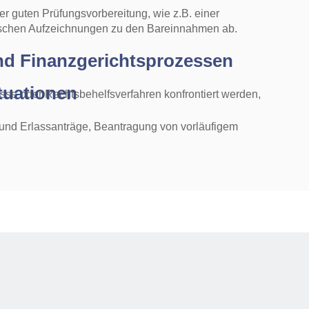
er guten Prüfungsvorbereitung, wie z.B. einer
nischen Aufzeichnungen zu den Bareinnahmen ab.
nd Finanzgerichtsprozessen
ituationen
se oder Rechtsbehelfsverfahren konfrontiert werden,
nd Erlassanträge, Beantragung von vorläufigem