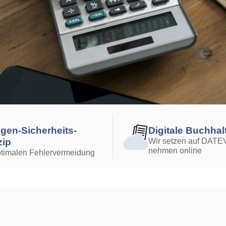
gen-Sicher­heits-
Digitale Buch­ha
zip
Wir setzen auf DATEV
nehmen online
ptimalen Fehler­vermeidung